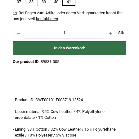
37
38
39
40
41
Bei Fagen zum Artikel oder deren Verfügbarkeiten könnt Ihr
uns jederzeit
kontaktieren
Produkt Anzahl: Gib den gewünschten Wert ein oder benutze die Schaltflächen um 
Stk
In den Warenkorb
Our product ID:
89531-005
- Product ID: GWF00101 F008719 12524
- Upper material: 95% Cow Leather / 4% Polyethylene
Terephtalate / 1% Cotton
- Lining: 38% Cotton / 32% Cow Leather / 15% Polyurethane
Textile / 10% Polyester / 5% Viscose