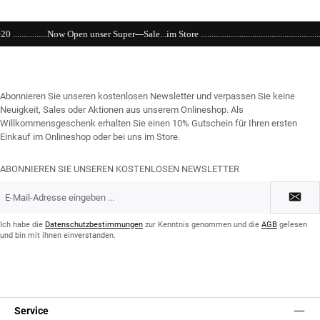
uper---Sale...im Store ......................................................................................................
Abonnieren Sie unseren kostenlosen Newsletter und verpassen Sie keine
Neuigkeit, Sales oder Aktionen aus unserem Onlineshop. Als
Willkommensgeschenk erhalten Sie einen 10% Gutschein für Ihren ersten
Einkauf im Onlineshop oder bei uns im Store.
ABONNIEREN SIE UNSEREN KOSTENLOSEN NEWSLETTER
E-
Mail-
Adresse
*
Ich habe die
Datenschutzbestimmungen
zur Kenntnis genommen und die
AGB
gelesen
und bin mit ihnen einverstanden.
Service