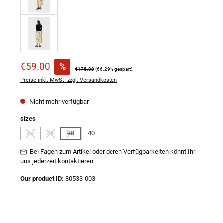
Verkaufspreis:
€59.00
%
Regulärer Preis:
€175.00
(66.29% gespart)
Preise inkl. MwSt. zzgl. Versandkosten
Nicht mehr verfügbar
auswählen
sizes
34
36
38
40
(Diese Option ist zurzeit nicht verfügbar.)
(Diese Option ist zurzeit nicht verfügbar.)
(Diese Option ist zurzeit nicht verfügbar.)
Bei Fagen zum Artikel oder deren Verfügbarkeiten könnt Ihr
uns jederzeit
kontaktieren
Our product ID:
80533-003