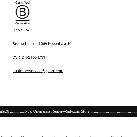
GANNI A/S
Bremerholm 4, 1069 København K
CVR: DK-21664731
customerservice@ganni.com
 Super---Sale...im Store ...................................................................................................