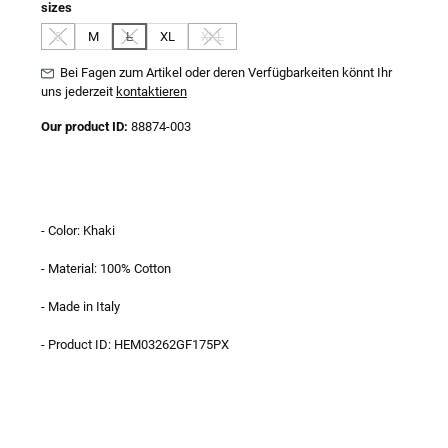
auswählen
sizes
S
M
L
XL
XXL
(Diese Option ist zurzeit nicht verfügbar.)
(Diese Option ist zurzeit nicht verfügbar.)
(Diese Option ist zurzeit nicht verfügbar.)
Bei Fagen zum Artikel oder deren Verfügbarkeiten könnt Ihr
uns jederzeit
kontaktieren
Our product ID:
88874-003
- Color: Khaki
- Material: 100% Cotton
- Made in Italy
- Product ID: HEM03262GF175PX