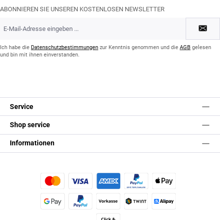
ABONNIEREN SIE UNSEREN KOSTENLOSEN NEWSLETTER
E-
Mail-
Adresse
*
Ich habe die
Datenschutzbestimmungen
zur Kenntnis genommen und die
AGB
gelesen
und bin mit ihnen einverstanden.
Service
Shop service
Informationen
Kredit- oder Debitkarte
Später Bezahlen
Apple Pay
Google Pay
PayPal
Vorkasse
TWINT
Alipay (Unzer payments)