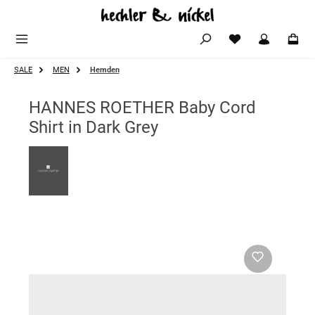
Zum Hauptinhalt springen
SALE
MEN
Hemden
HANNES ROETHER Baby Cord
Shirt in Dark Grey
Bildergalerie überspringen