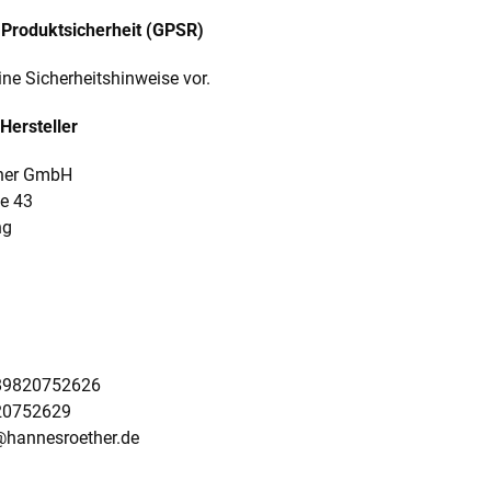
Produktsicherheit (GPSR)
ine Sicherheitshinweise vor.
Hersteller
her GmbH
ße 43
ng
989820752626
20752629
@hannesroether.de