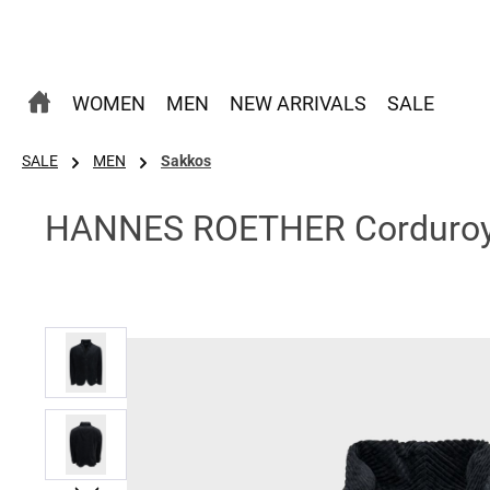
 Hauptinhalt springen
Zur Suche springen
Zur Hauptnavigation springen
WOMEN
MEN
NEW ARRIVALS
SALE
SALE
MEN
Sakkos
HANNES ROETHER Corduroy J
Bildergalerie überspringen