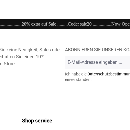
de: sale20 ................Now Open unser Super---Sale...im Store ...............................
ie keine Neuigkeit, Sales oder
ABONNIEREN SIE UNSEREN K
rhalten Sie einen 10%
E-
m Store.
Mail-
Adresse
Ich habe die
Datenschutzbestimmu
*
einverstanden.
Shop service