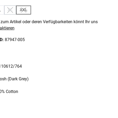
L
XL
XXL
 Option ist zurzeit nicht verfügbar.)
(Diese Option ist zurzeit nicht verfügbar.)
(Diese Option ist zurzeit nicht verfügbar.)
zum Artikel oder deren Verfügbarkeiten könnt Ihr uns
aktieren
ID:
87947-005
: 110612/764
Posh (Dark Grey)
00% Cotton