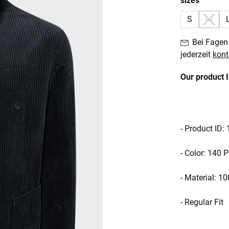
sizes
S
M
(Diese
Bei Fagen 
jederzeit
kont
Our product 
- Product ID
- Color: 140 
- Material: 1
- Regular Fit