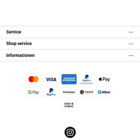
Service
Shop service
Informationen
Kredit- oder Debitkarte
Später Bezahlen
Apple Pay
Google Pay
PayPal
Vorkasse
TWINT
Alipay (Unzer payments)
Click & Collect
Instagram