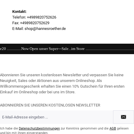
Kontakt:
Telefon: +4989820752626
Fax: +4989820752629
E-Mail: shop@hannesroether.de
Super---Sale...im Store ....................................................................................................
Abonnieren Sie unseren kostenlosen Newsletter und verpassen Sie keine
Neuigkeit, Sales oder Aktionen aus unserem Onlineshop. Als
Willkommensgeschenk erhalten Sie einen 10% Gutschein für Ihren ersten
Einkauf im Onlineshop oder bei uns im Store.
ABONNIEREN SIE UNSEREN KOSTENLOSEN NEWSLETTER
E-
Mail-
Adresse
*
Ich habe die
Datenschutzbestimmungen
zur Kenntnis genommen und die
AGB
gelesen
und bin mit ihnen einverstanden.