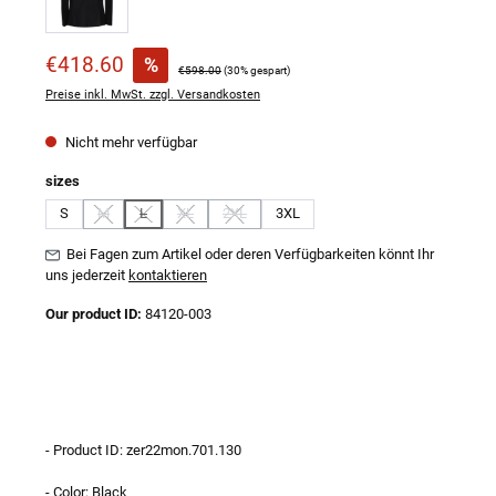
Verkaufspreis:
€418.60
%
Regulärer Preis:
€598.00
(30% gespart)
Preise inkl. MwSt. zzgl. Versandkosten
Nicht mehr verfügbar
auswählen
sizes
S
M
L
XL
2XL
3XL
(Diese Option ist zurzeit nicht verfügbar.)
(Diese Option ist zurzeit nicht verfügbar.)
(Diese Option ist zurzeit nicht verfügbar.)
(Diese Option ist zurzeit nicht verfügbar.)
Bei Fagen zum Artikel oder deren Verfügbarkeiten könnt Ihr
uns jederzeit
kontaktieren
Our product ID:
84120-003
- Product ID: zer22mon.701.130
- Color: Black