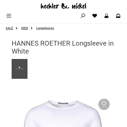
Zum Hauptinhalt springen
SALE
MEN
Longsleeves
HANNES ROETHER Longsleeve in
White
Bildergalerie überspringen