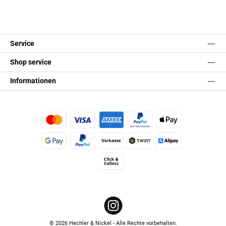
Service
Shop service
Informationen
Kredit- oder Debitkarte
Später Bezahlen
Apple Pay
Google Pay
PayPal
Vorkasse
TWINT
Alipay (Unzer payments)
Click & Collect
Instagram
© 2026 Hechler & Nickel - Alle Rechte vorbehalten.