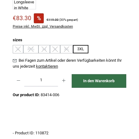
Verkaufspreis:
€83.30
%
Regulärer Preis:
€119.00
(30% gespart)
Preise inkl. MwSt. zzgl. Versandkosten
auswählen
sizes
S
XXL
M
L
XL
3XL
(Diese Option ist zurzeit nicht verfügbar.)
(Diese Option ist zurzeit nicht verfügbar.)
(Diese Option ist zurzeit nicht verfügbar.)
(Diese Option ist zurzeit nicht verfügbar.)
(Diese Option ist zurzeit nicht verfügbar.)
Bei Fagen zum Artikel oder deren Verfügbarkeiten könnt Ihr
uns jederzeit
kontaktieren
Produkt Anzahl: Gib den gewünschten Wert ein oder benutze die Schaltflächen um 
In den Warenkorb
Our product ID:
83414-006
- Product ID: 110872