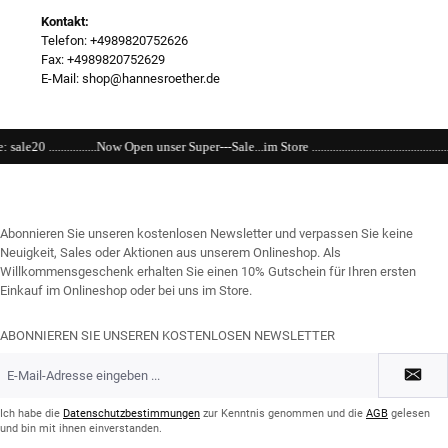
Kontakt:
Telefon: +4989820752626
Fax: +4989820752629
E-Mail: shop@hannesroether.de
 unser Super---Sale...im Store .............................................................................................
Abonnieren Sie unseren kostenlosen Newsletter und verpassen Sie keine
Neuigkeit, Sales oder Aktionen aus unserem Onlineshop. Als
Willkommensgeschenk erhalten Sie einen 10% Gutschein für Ihren ersten
Einkauf im Onlineshop oder bei uns im Store.
ABONNIEREN SIE UNSEREN KOSTENLOSEN NEWSLETTER
E-
Mail-
Adresse
*
Ich habe die
Datenschutzbestimmungen
zur Kenntnis genommen und die
AGB
gelesen
und bin mit ihnen einverstanden.