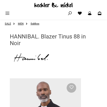
Zum Hauptinhalt springen
SALE
MEN
Sakkos
HANNIBAL. Blazer Tinus 88 in
Noir
Bildergalerie überspringen