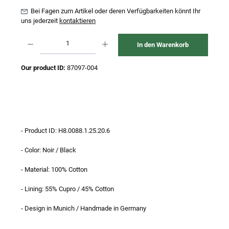
Bei Fagen zum Artikel oder deren Verfügbarkeiten könnt Ihr
uns jederzeit
kontaktieren
Produkt Anzahl: Gib den gewünschten Wert ein oder benutze die Schaltflächen um 
In den Warenkorb
Our product ID:
87097-004
- Product ID: H8.0088.1.25.20.6
- Color: Noir / Black
- Material: 100% Cotton
- Lining: 55% Cupro / 45% Cotton
- Design in Munich / Handmade in Germany