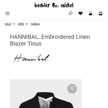
Zum Hauptinhalt springen
SALE
MEN
Sakkos
HANNIBAL. Embroidered Linen
Blazer Tinus
Bildergalerie überspringen