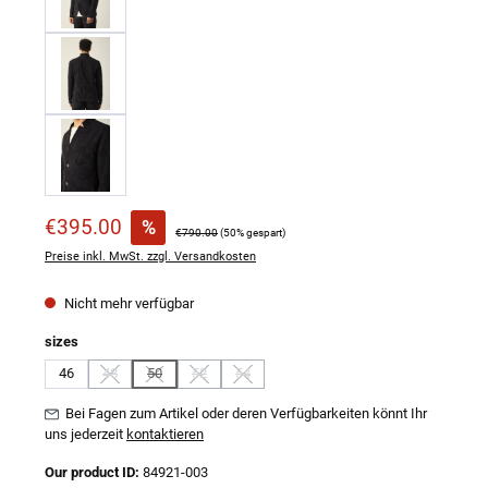
Verkaufspreis:
€395.00
%
Regulärer Preis:
€790.00
(50% gespart)
Preise inkl. MwSt. zzgl. Versandkosten
Nicht mehr verfügbar
auswählen
sizes
46
48
50
52
54
(Diese Option ist zurzeit nicht verfügbar.)
(Diese Option ist zurzeit nicht verfügbar.)
(Diese Option ist zurzeit nicht verfügbar.)
(Diese Option ist zurzeit nicht verfügbar.)
Bei Fagen zum Artikel oder deren Verfügbarkeiten könnt Ihr
uns jederzeit
kontaktieren
Our product ID:
84921-003