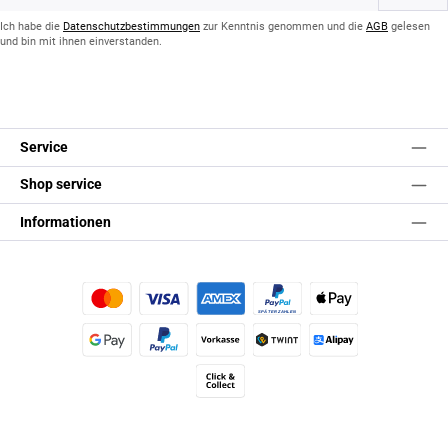
Adresse
*
Ich habe die
Datenschutzbestimmungen
zur Kenntnis genommen und die
AGB
gelesen
und bin mit ihnen einverstanden.
Service
Shop service
Informationen
Kredit- oder Debitkarte
Später Bezahlen
Apple Pay
Google Pay
PayPal
Vorkasse
TWINT
Alipay (Unzer payments)
Click & Collect