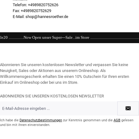
Telefon: +4989820752626
Fax: +4989820752629
E-Mail: shop@hannesroether.de
er Super---Sale...im Store ..................................................................................................
Abonnieren Sie unseren kostenlosen Newsletter und verpassen Sie keine
Neuigkeit, Sales oder Aktionen aus unserem Onlineshop. Als
Willkommensgeschenk erhalten Sie einen 10% Gutschein für Ihren ersten
Einkauf im Onlineshop oder bei uns im Store.
ABONNIEREN SIE UNSEREN KOSTENLOSEN NEWSLETTER
E-
Mail-
Adresse
*
Ich habe die
Datenschutzbestimmungen
zur Kenntnis genommen und die
AGB
gelesen
und bin mit ihnen einverstanden.