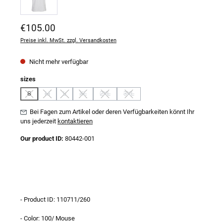
Regulärer Preis:
€105.00
Preise inkl. MwSt. zzgl. Versandkosten
Nicht mehr verfügbar
auswählen
sizes
S
M
L
XL
2XL
3XL
(Diese Option ist zurzeit nicht verfügbar.)
(Diese Option ist zurzeit nicht verfügbar.)
(Diese Option ist zurzeit nicht verfügbar.)
(Diese Option ist zurzeit nicht verfügbar.)
(Diese Option ist zurzeit nicht verfügbar.)
(Diese Option ist zurzeit nicht verfügb
Bei Fagen zum Artikel oder deren Verfügbarkeiten könnt Ihr
uns jederzeit
kontaktieren
Our product ID:
80442-001
- Product ID: 110711/260
- Color: 100/ Mouse