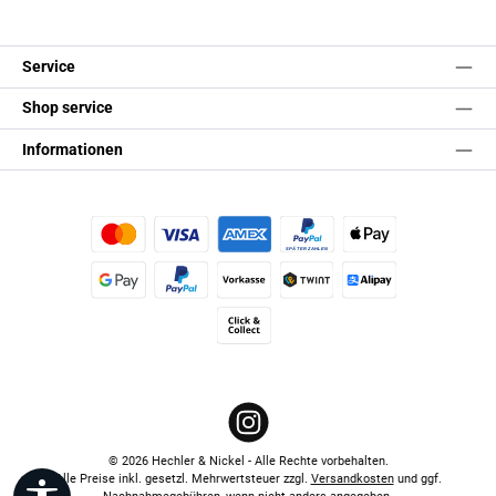
Service
Shop service
Informationen
Kredit- oder Debitkarte
Später Bezahlen
Apple Pay
Google Pay
PayPal
Vorkasse
TWINT
Alipay (Unzer payments)
Click & Collect
Instagram
© 2026 Hechler & Nickel - Alle Rechte vorbehalten.
Alle Preise inkl. gesetzl. Mehrwertsteuer zzgl.
Versandkosten
und ggf.
Werkzeugleiste anzeigen