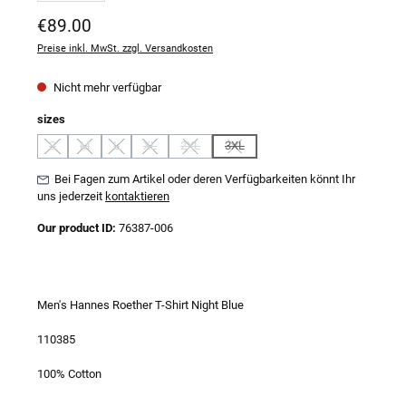
Regulärer Preis:
€89.00
Preise inkl. MwSt. zzgl. Versandkosten
Nicht mehr verfügbar
auswählen
sizes
S
M
L
XL
2XL
3XL
(Diese Option ist zurzeit nicht verfügbar.)
(Diese Option ist zurzeit nicht verfügbar.)
(Diese Option ist zurzeit nicht verfügbar.)
(Diese Option ist zurzeit nicht verfügbar.)
(Diese Option ist zurzeit nicht verfügbar.)
(Diese Option ist zurzeit nicht verfügba
Bei Fagen zum Artikel oder deren Verfügbarkeiten könnt Ihr
uns jederzeit
kontaktieren
Our product ID:
76387-006
Men's Hannes Roether T-Shirt Night Blue
110385
100% Cotton