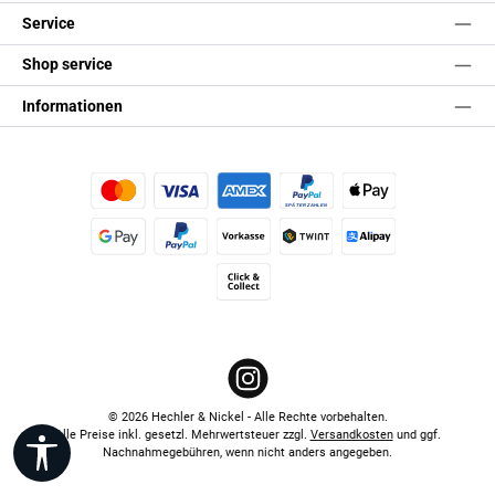
Service
Shop service
Informationen
Kredit- oder Debitkarte
Später Bezahlen
Apple Pay
Google Pay
PayPal
Vorkasse
TWINT
Alipay (Unzer payments)
Click & Collect
Instagram
© 2026 Hechler & Nickel - Alle Rechte vorbehalten.
Alle Preise inkl. gesetzl. Mehrwertsteuer zzgl.
Versandkosten
und ggf.
Werkzeugleiste anzeigen
Nachnahmegebühren, wenn nicht anders angegeben.