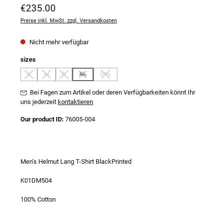
Regulärer Preis:
€235.00
Preise inkl. MwSt. zzgl. Versandkosten
Nicht mehr verfügbar
auswählen
sizes
S
M
L
XL
2XL
(Diese Option ist zurzeit nicht verfügbar.)
(Diese Option ist zurzeit nicht verfügbar.)
(Diese Option ist zurzeit nicht verfügbar.)
(Diese Option ist zurzeit nicht verfügbar.)
(Diese Option ist zurzeit nicht verfügbar.)
Bei Fagen zum Artikel oder deren Verfügbarkeiten könnt Ihr
uns jederzeit
kontaktieren
Our product ID:
76005-004
Men's Helmut Lang T-Shirt BlackPrinted
K01DM504
100% Cotton