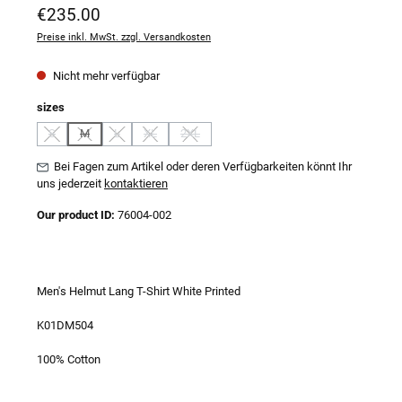
Regulärer Preis:
€235.00
Preise inkl. MwSt. zzgl. Versandkosten
Nicht mehr verfügbar
auswählen
sizes
S
M
L
XL
2XL
(Diese Option ist zurzeit nicht verfügbar.)
(Diese Option ist zurzeit nicht verfügbar.)
(Diese Option ist zurzeit nicht verfügbar.)
(Diese Option ist zurzeit nicht verfügbar.)
(Diese Option ist zurzeit nicht verfügbar.)
Bei Fagen zum Artikel oder deren Verfügbarkeiten könnt Ihr
uns jederzeit
kontaktieren
Our product ID:
76004-002
Men's Helmut Lang T-Shirt White Printed
K01DM504
100% Cotton