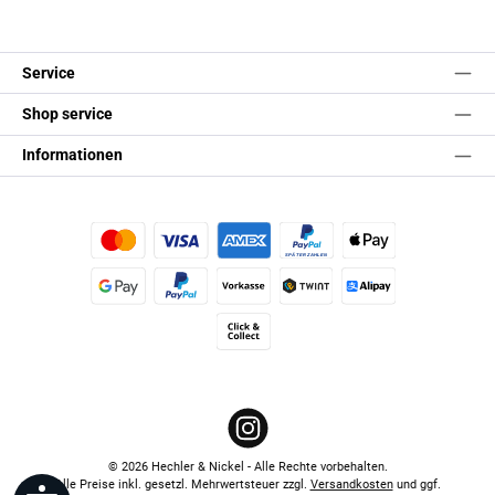
Service
Shop service
Informationen
Kredit- oder Debitkarte
Später Bezahlen
Apple Pay
Google Pay
PayPal
Vorkasse
TWINT
Alipay (Unzer payments)
Click & Collect
Instagram
© 2026 Hechler & Nickel - Alle Rechte vorbehalten.
Alle Preise inkl. gesetzl. Mehrwertsteuer zzgl.
Versandkosten
und ggf.
Werkzeugleiste anzeigen