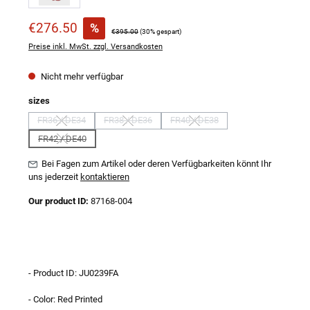
Verkaufspreis:
€276.50
%
Regulärer Preis:
€395.00
(30% gespart)
Preise inkl. MwSt. zzgl. Versandkosten
Nicht mehr verfügbar
auswählen
sizes
FR36 / DE34
FR38 / DE36
FR40 / DE38
(Diese Option ist zurzeit nicht verfügbar.)
(Diese Option ist zurzeit nicht verfügbar.)
(Diese Option ist zurzeit nicht ver
FR42 / DE40
(Diese Option ist zurzeit nicht verfügbar.)
Bei Fagen zum Artikel oder deren Verfügbarkeiten könnt Ihr
uns jederzeit
kontaktieren
Our product ID:
87168-004
- Product ID: JU0239FA
- Color: Red Printed