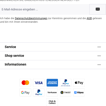
E-
Mail-
Adresse
*
Ich habe die
Datenschutzbestimmungen
zur Kenntnis genommen und die
AGB
gelesen
und bin mit ihnen einverstanden.
Service
Shop service
Informationen
Kredit- oder Debitkarte
Später Bezahlen
Apple Pay
Google Pay
PayPal
Vorkasse
TWINT
Alipay (Unzer payments)