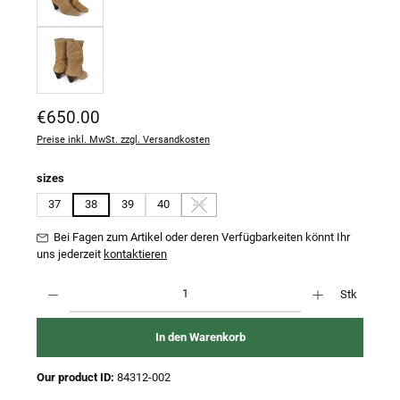
Regulärer Preis:
€650.00
Preise inkl. MwSt. zzgl. Versandkosten
auswählen
sizes
37
38
39
40
41
(Diese Option ist zurzeit nicht verfügbar.)
Bei Fagen zum Artikel oder deren Verfügbarkeiten könnt Ihr
uns jederzeit
kontaktieren
Produkt Anzahl: Gib den gewünschten Wert ein oder benutze die Schaltflächen um 
Stk
In den Warenkorb
Our product ID:
84312-002