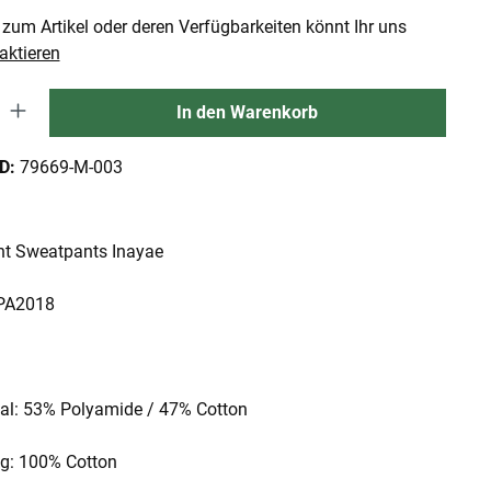
zum Artikel oder deren Verfügbarkeiten könnt Ihr uns
aktieren
 Gib den gewünschten Wert ein oder benutze die Schaltflächen um die An
In den Warenkorb
ID:
79669-M-003
ant Sweatpants Inayae
 PA2018
ial: 53% Polyamide / 47% Cotton
ing: 100% Cotton