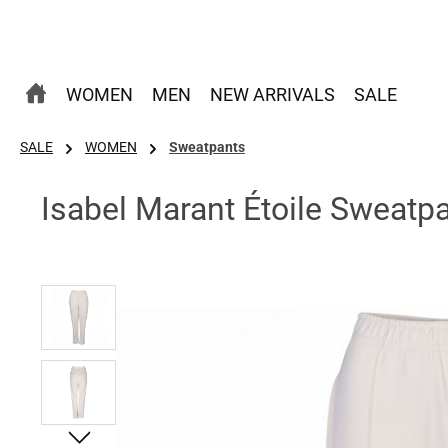
 Hauptinhalt springen
Zur Suche springen
Zur Hauptnavigation springen
WOMEN
MEN
NEW ARRIVALS
SALE
SALE
WOMEN
Sweatpants
Isabel Marant Étoile Sweatpa
Bildergalerie überspringen