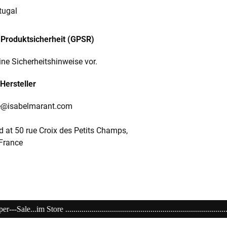
tugal
Produktsicherheit (GPSR)
ine Sicherheitshinweise vor.
Hersteller
e@isabelmarant.com
 at 50 rue Croix des Petits Champs,
 France
.................................................................................................