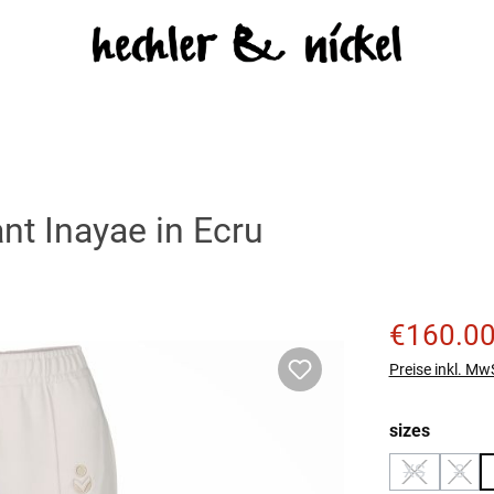
nt Inayae in Ecru
Verkaufspreis
€160.0
Preise inkl. Mw
auswäh
sizes
XS
S
(Diese Optio
(Dies