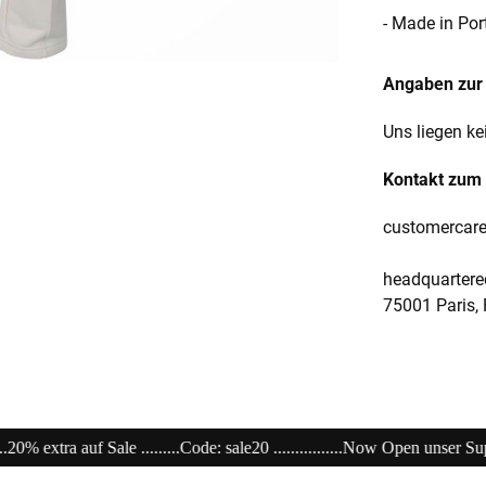
- Made in Por
Angaben zur 
Uns liegen ke
Kontakt zum 
customercar
headquartered
75001 Paris,
0 ................Now Open unser Super---Sale...im Store ........................................