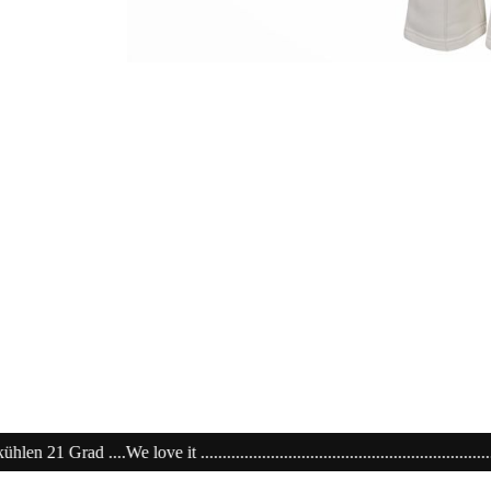
..........................................................20% extra auf Sale .........Code: sale2