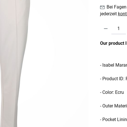
Bei Fagen 
jederzeit
kont
Produkt Anzahl:
Our product 
- Isabel Mar
- Product ID:
- Color: Ecru
- Outer Mater
- Pocket Lin