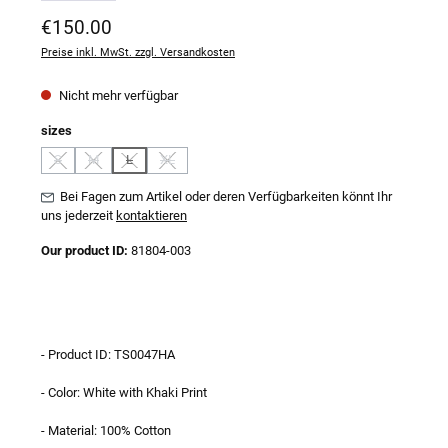
Regulärer Preis:
€150.00
Preise inkl. MwSt. zzgl. Versandkosten
Nicht mehr verfügbar
auswählen
sizes
S
M
L
XL
(Diese Option ist zurzeit nicht verfügbar.)
(Diese Option ist zurzeit nicht verfügbar.)
(Diese Option ist zurzeit nicht verfügbar.)
(Diese Option ist zurzeit nicht verfügbar.)
Bei Fagen zum Artikel oder deren Verfügbarkeiten könnt Ihr
uns jederzeit
kontaktieren
Our product ID:
81804-003
- Product ID: TS0047HA
- Color: White with Khaki Print
- Material: 100% Cotton