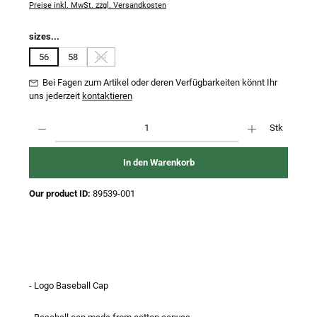
Preise inkl. MwSt. zzgl. Versandkosten
auswählen
sizes...
56
58
60
(Diese Option ist zurzeit nicht verfügbar.)
Bei Fagen zum Artikel oder deren Verfügbarkeiten könnt Ihr
uns jederzeit
kontaktieren
Produkt Anzahl: Gib den gewünschten Wert ein oder benutze die Schaltflächen um 
Stk
In den Warenkorb
Our product ID:
89539-001
- Logo Baseball Cap