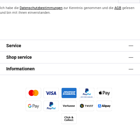
Adresse
*
Ich habe die
Datenschutzbestimmungen
zur Kenntnis genommen und die
AGB
gelesen
und bin mit ihnen einverstanden.
Service
Shop service
Informationen
Kredit- oder Debitkarte
Später Bezahlen
Apple Pay
Google Pay
PayPal
Vorkasse
TWINT
Alipay (Unzer payments)
Click & Collect