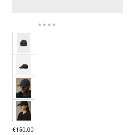
Regulärer Preis:
€150.00