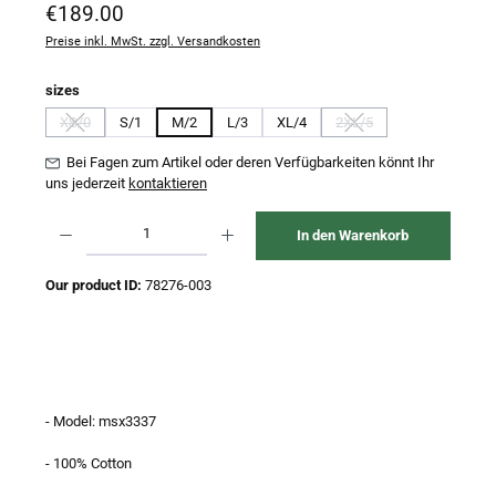
Regulärer Preis:
€189.00
Preise inkl. MwSt. zzgl. Versandkosten
auswählen
sizes
XS/0
S/1
M/2
L/3
XL/4
2XL/5
(Diese Option ist zurzeit nicht verfügbar.)
(Diese Option ist zurzeit n
Bei Fagen zum Artikel oder deren Verfügbarkeiten könnt Ihr
uns jederzeit
kontaktieren
Produkt Anzahl: Gib den gewünschten Wert ein oder benutze die Schaltflächen um 
In den Warenkorb
Our product ID:
78276-003
- Model: msx3337
- 100% Cotton