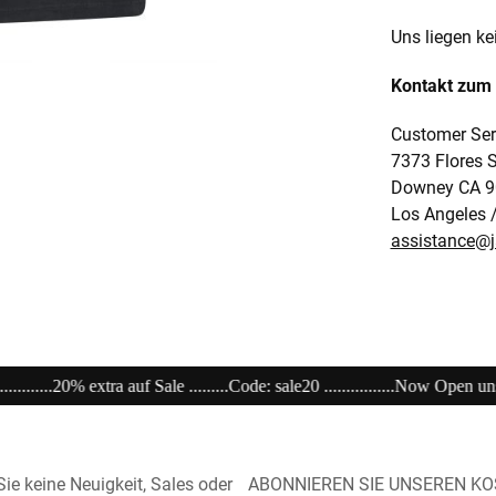
Uns liegen ke
Kontakt zum 
Customer Ser
7373 Flores S
Downey CA 9
Los Angeles 
assistance@
de: sale20 ................Now Open unser Super---Sale...im Store ...............................
ie keine Neuigkeit, Sales oder
ABONNIEREN SIE UNSEREN K