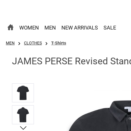
 Hauptinhalt springen
Zur Suche springen
Zur Hauptnavigation springen
WOMEN
MEN
NEW ARRIVALS
SALE
MEN
CLOTHES
T-Shirts
JAMES PERSE Revised Stand
Bildergalerie überspringen