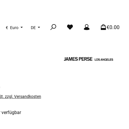
€0.00
€
Euro
DE
s:
0
St. zzgl. Versandkosten
 verfügbar
len