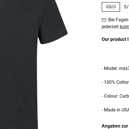
XS/0
S/
(Diese Opti
Bei Fagen 
jederzeit
kont
Our product 
- Model: msx
- 100% Cotto
- Colour: Car
- Made in US
Angaben zur 