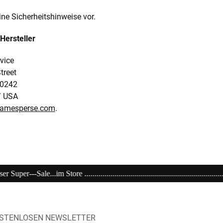
ine Sicherheitshinweise vor.
Hersteller
vice
treet
0242
/ USA
jamesperse.com
.
..................................................................................................
OSTENLOSEN NEWSLETTER