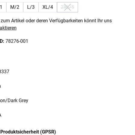
1
M/2
L/3
XL/4
2XL/5
on ist zurzeit nicht verfügbar.)
(Diese Option ist zurzeit nicht verfüg
zum Artikel oder deren Verfügbarkeiten könnt Ihr uns
aktieren
ID:
78276-001
3337
n
bon/Dark Grey
A
Produktsicherheit (GPSR)