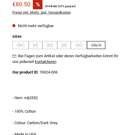
Verkaufspreis:
€80.50
%
Regulärer Preis:
€115.00
(30% gespart)
Preise inkl. MwSt. zzgl. Versandkosten
Nicht mehr verfügbar
auswählen
sizes
XS/0
S/1
M/2
L/3
XL/4
2XL/5
(Diese Option ist zurzeit nicht verfügbar.)
(Diese Option ist zurzeit nicht verfügbar.)
(Diese Option ist zurzeit nicht verfügbar.)
(Diese Option ist zurzeit nicht verfügbar.)
(Diese Option ist zurzeit nicht verfügb
(Diese Option ist zurzeit n
Bei Fagen zum Artikel oder deren Verfügbarkeiten könnt Ihr
uns jederzeit
kontaktieren
Our product ID:
76924-006
- Item: mlj3352
- 100% Cotton
- Colour: Carbon/Dark Grey
- Made in USA