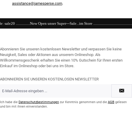
assistance@jamesperse.com
.
n unser Super---Sale...im Store ............................................................................................
Abonnieren Sie unseren kostenlosen Newsletter und verpassen Sie keine
Neuigkeit, Sales oder Aktionen aus unserem Onlineshop. Als
Willkommensgeschenk erhalten Sie einen 10% Gutschein für Ihren ersten
Einkauf im Onlineshop oder bei uns im Store.
ABONNIEREN SIE UNSEREN KOSTENLOSEN NEWSLETTER
E-
Mail-
Adresse
*
Ich habe die
Datenschutzbestimmungen
zur Kenntnis genommen und die
AGB
gelesen
und bin mit ihnen einverstanden.