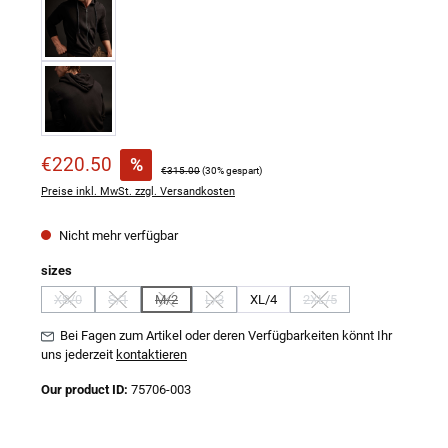
Verkaufspreis:
€220.50
%
Regulärer Preis:
€315.00
(30% gespart)
Preise inkl. MwSt. zzgl. Versandkosten
Nicht mehr verfügbar
auswählen
sizes
XS/0
S/1
M/2
L/3
XL/4
2XL/5
(Diese Option ist zurzeit nicht verfügbar.)
(Diese Option ist zurzeit nicht verfügbar.)
(Diese Option ist zurzeit nicht verfügbar.)
(Diese Option ist zurzeit nicht verfügbar.)
(Diese Option ist zurzeit n
Bei Fagen zum Artikel oder deren Verfügbarkeiten könnt Ihr
uns jederzeit
kontaktieren
Our product ID:
75706-003