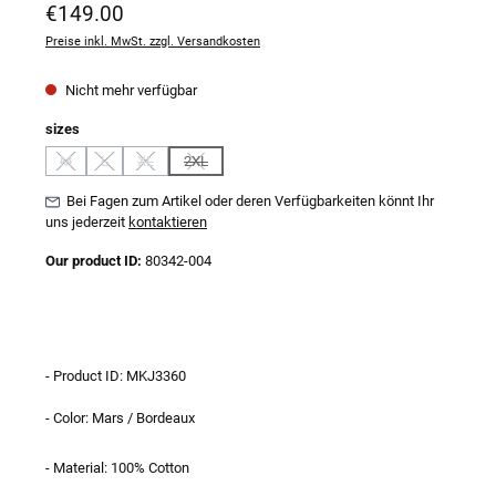
Regulärer Preis:
€149.00
Preise inkl. MwSt. zzgl. Versandkosten
Nicht mehr verfügbar
auswählen
sizes
M
L
XL
2XL
(Diese Option ist zurzeit nicht verfügbar.)
(Diese Option ist zurzeit nicht verfügbar.)
(Diese Option ist zurzeit nicht verfügbar.)
(Diese Option ist zurzeit nicht verfügbar.)
Bei Fagen zum Artikel oder deren Verfügbarkeiten könnt Ihr
uns jederzeit
kontaktieren
Our product ID:
80342-004
- Product ID: MKJ3360
- Color: Mars / Bordeaux
- Material: 100% Cotton