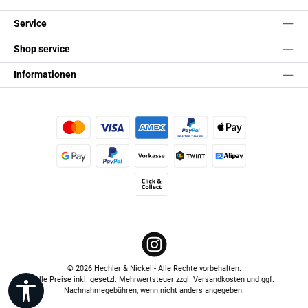
Service
Shop service
Informationen
Kredit- oder Debitkarte
Später Bezahlen
Apple Pay
Google Pay
PayPal
Vorkasse
TWINT
Alipay (Unzer payments)
Click & Collect
Instagram
© 2026 Hechler & Nickel - Alle Rechte vorbehalten.
Alle Preise inkl. gesetzl. Mehrwertsteuer zzgl.
Versandkosten
und ggf.
Werkzeugleiste anzeigen
Nachnahmegebühren, wenn nicht anders angegeben.