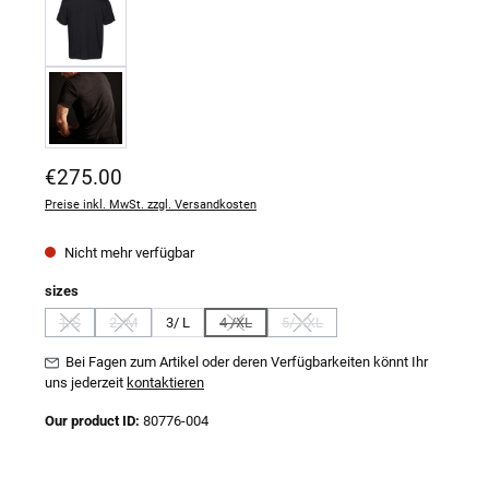
Regulärer Preis:
€275.00
Preise inkl. MwSt. zzgl. Versandkosten
Nicht mehr verfügbar
auswählen
sizes
1/S
2 /M
3/ L
4 /XL
5/ XXL
(Diese Option ist zurzeit nicht verfügbar.)
(Diese Option ist zurzeit nicht verfügbar.)
(Diese Option ist zurzeit nicht verfügbar.)
(Diese Option ist zurzeit nicht verf
Bei Fagen zum Artikel oder deren Verfügbarkeiten könnt Ihr
uns jederzeit
kontaktieren
Our product ID:
80776-004