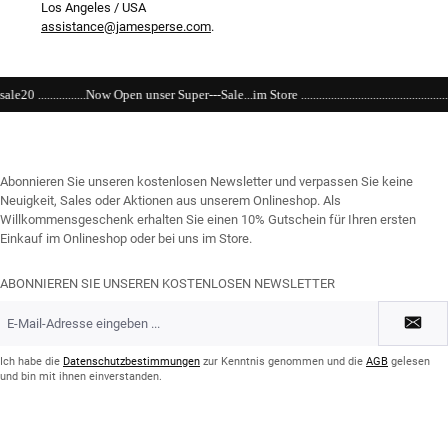
Los Angeles / USA
assistance@jamesperse.com
.
er Super---Sale...im Store ..................................................................................................
Abonnieren Sie unseren kostenlosen Newsletter und verpassen Sie keine
Neuigkeit, Sales oder Aktionen aus unserem Onlineshop. Als
Willkommensgeschenk erhalten Sie einen 10% Gutschein für Ihren ersten
Einkauf im Onlineshop oder bei uns im Store.
ABONNIEREN SIE UNSEREN KOSTENLOSEN NEWSLETTER
E-
Mail-
Adresse
*
Ich habe die
Datenschutzbestimmungen
zur Kenntnis genommen und die
AGB
gelesen
und bin mit ihnen einverstanden.