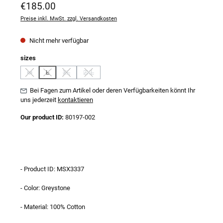
Regulärer Preis:
€185.00
Preise inkl. MwSt. zzgl. Versandkosten
Nicht mehr verfügbar
auswählen
sizes
M
L
XL
2XL
(Diese Option ist zurzeit nicht verfügbar.)
(Diese Option ist zurzeit nicht verfügbar.)
(Diese Option ist zurzeit nicht verfügbar.)
(Diese Option ist zurzeit nicht verfügbar.)
Bei Fagen zum Artikel oder deren Verfügbarkeiten könnt Ihr
uns jederzeit
kontaktieren
Our product ID:
80197-002
- Product ID: MSX3337
- Color: Greystone
- Material: 100% Cotton