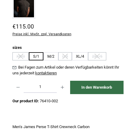
Regulärer Preis:
€115.00
Preise inkl. MwSt. zzgl. Versandkosten
auswählen
sizes
XS/0
S/1
M/2
L/3
XL/4
2XL/5
(Diese Option ist zurzeit nicht verfügbar.)
(Diese Option ist zurzeit nicht verfügbar.)
(Diese Option ist zurzeit n
Bei Fagen zum Artikel oder deren Verfügbarkeiten könnt Ihr
uns jederzeit
kontaktieren
Produkt Anzahl: Gib den gewünschten Wert ein oder benutze die Schaltflächen um 
In den Warenkorb
Our product ID:
76410-002
Men's James Perse T-Shirt Crewneck Carbon