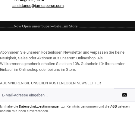
assistance@jamesperse.com
.
e...im Store ................................................................................................................
Abonnieren Sie unseren kostenlosen Newsletter und verpassen Sie keine
Neuigkeit, Sales oder Aktionen aus unserem Onlineshop. Als
Willkommensgeschenk erhalten Sie einen 10% Gutschein für Ihren ersten
Einkauf im Onlineshop oder bei uns im Store.
ABONNIEREN SIE UNSEREN KOSTENLOSEN NEWSLETTER
E-
Mail-
Adresse
*
Ich habe die
Datenschutzbestimmungen
zur Kenntnis genommen und die
AGB
gelesen
und bin mit ihnen einverstanden.