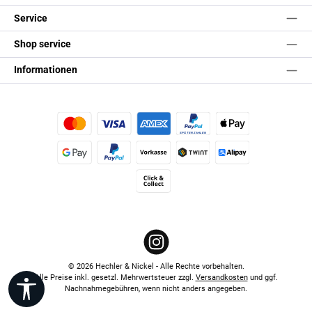
Service
Shop service
Informationen
Kredit- oder Debitkarte
Später Bezahlen
Apple Pay
Google Pay
PayPal
Vorkasse
TWINT
Alipay (Unzer payments)
Click & Collect
Instagram
© 2026 Hechler & Nickel - Alle Rechte vorbehalten.
Alle Preise inkl. gesetzl. Mehrwertsteuer zzgl.
Versandkosten
und ggf.
Werkzeugleiste anzeigen
Nachnahmegebühren, wenn nicht anders angegeben.