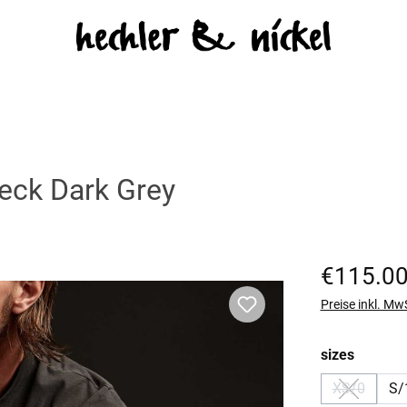
eck Dark Grey
Regulärer Prei
€115.0
Preise inkl. Mw
auswäh
sizes
XS/0
S/
(Diese Opti