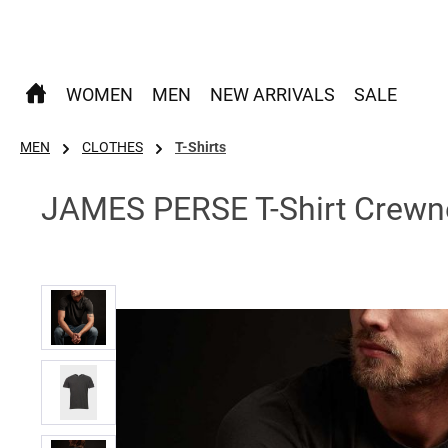
 Hauptinhalt springen
Zur Suche springen
Zur Hauptnavigation springen
WOMEN
MEN
NEW ARRIVALS
SALE
MEN
CLOTHES
T-Shirts
JAMES PERSE T-Shirt Crewn
Bildergalerie überspringen