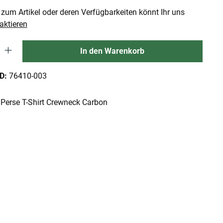
zum Artikel oder deren Verfügbarkeiten könnt Ihr uns
aktieren
 Gib den gewünschten Wert ein oder benutze die Schaltflächen um die An
In den Warenkorb
ID:
76410-003
Perse T-Shirt Crewneck Carbon