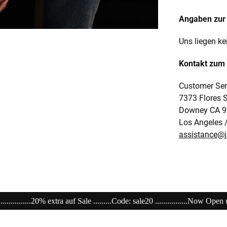
Angaben zur 
Uns liegen ke
Kontakt zum 
Customer Ser
7373 Flores S
Downey CA 9
Los Angeles 
assistance@
ale20 ................Now Open unser Super---Sale...im Store ....................................