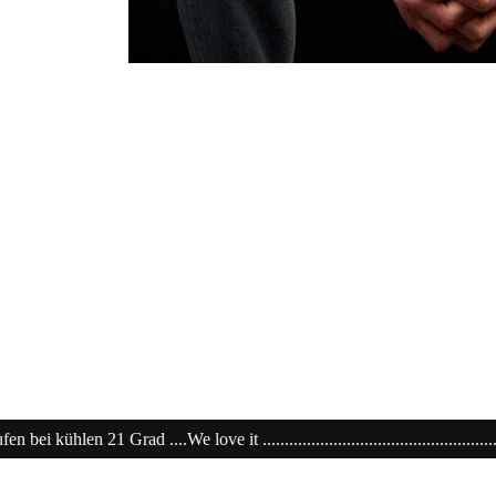
...............................................................20% extra auf Sale .........Code: s