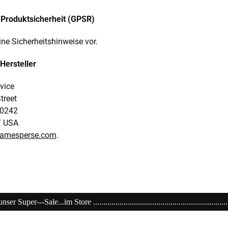
Produktsicherheit (GPSR)
ine Sicherheitshinweise vor.
Hersteller
vice
treet
0242
/ USA
jamesperse.com
.
.................................................................................................