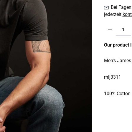
Bei Fagen 
jederzeit
kont
Produkt Anzahl:
Our product 
Men's James 
mlj3311
100% Cotton