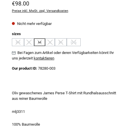
Regulärer Preis:
€98.00
Preise inkl. MwSt. zzgl. Versandkosten
Nicht mehr verfügbar
auswählen
sizes
XS
S
M
L
XL
2XL
(Diese Option ist zurzeit nicht verfügbar.)
(Diese Option ist zurzeit nicht verfügbar.)
(Diese Option ist zurzeit nicht verfügbar.)
(Diese Option ist zurzeit nicht verfügbar.)
(Diese Option ist zurzeit nicht verfügbar.)
(Diese Option ist zurzeit nicht verfügbar
Bei Fagen zum Artikel oder deren Verfügbarkeiten könnt Ihr
uns jederzeit
kontaktieren
Our product ID:
78280-003
Oliv gewaschenes James Perse T-Shirt mit Rundhalsausschnitt
aus reiner Baumwolle
mlj3311
100% Baumwolle