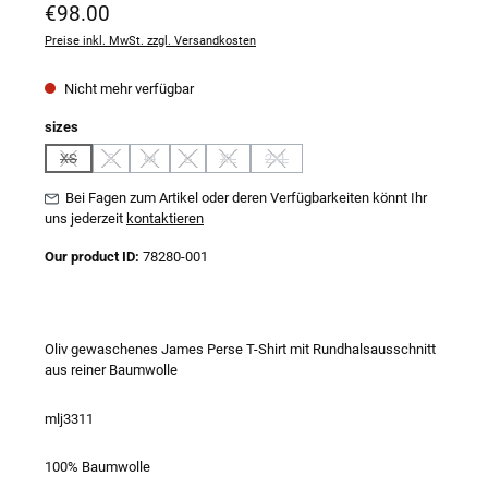
Regulärer Preis:
€98.00
Preise inkl. MwSt. zzgl. Versandkosten
Nicht mehr verfügbar
auswählen
sizes
XS
S
M
L
XL
2XL
(Diese Option ist zurzeit nicht verfügbar.)
(Diese Option ist zurzeit nicht verfügbar.)
(Diese Option ist zurzeit nicht verfügbar.)
(Diese Option ist zurzeit nicht verfügbar.)
(Diese Option ist zurzeit nicht verfügbar.)
(Diese Option ist zurzeit nicht verfügbar
Bei Fagen zum Artikel oder deren Verfügbarkeiten könnt Ihr
uns jederzeit
kontaktieren
Our product ID:
78280-001
Oliv gewaschenes James Perse T-Shirt mit Rundhalsausschnitt
aus reiner Baumwolle
mlj3311
100% Baumwolle