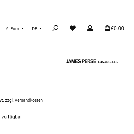
€0.00
€
Euro
DE
s:
0
St. zzgl. Versandkosten
 verfügbar
len