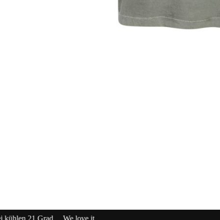
.......................................................20% extra auf Sale .........Code: sale20 .