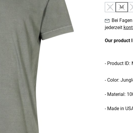
S
M
(Diese Option
(Diese
Bei Fagen 
jederzeit
kont
Our product 
- Product ID
- Color: Jungl
- Material: 1
- Made in US