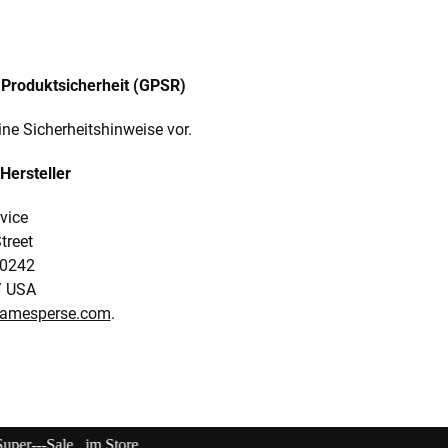
Produktsicherheit (GPSR)
ine Sicherheitshinweise vor.
Hersteller
vice
treet
0242
/ USA
jamesperse.com
.
.................................................................................................