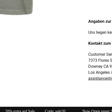
Angaben zur 
Uns liegen ke
Kontakt zum 
Customer Ser
7373 Flores S
Downey CA 9
Los Angeles 
assistance@
...............Now Open unser Super---Sale...im Store ...........................................