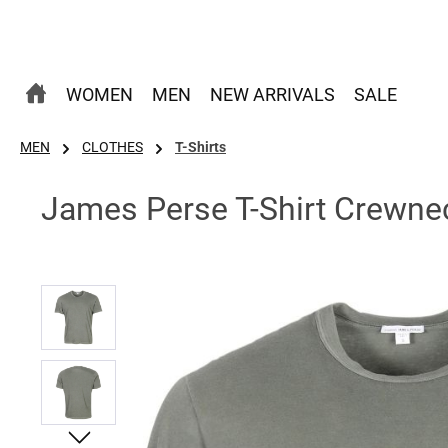
 Hauptinhalt springen
Zur Suche springen
Zur Hauptnavigation springen
WOMEN
MEN
NEW ARRIVALS
SALE
MEN
CLOTHES
T-Shirts
James Perse T-Shirt Crewne
Bildergalerie überspringen