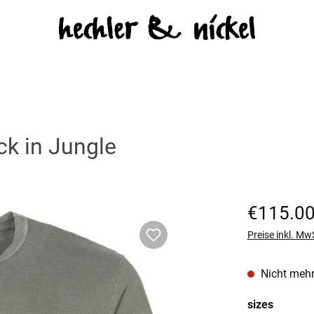
ck in Jungle
Regulärer Prei
€115.0
Preise inkl. Mw
Nicht mehr
auswäh
sizes