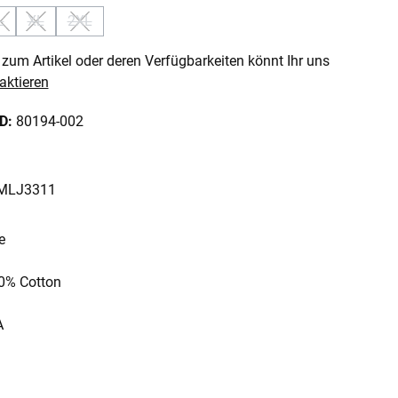
L
XL
2XL
 ist zurzeit nicht verfügbar.)
 Option ist zurzeit nicht verfügbar.)
(Diese Option ist zurzeit nicht verfügbar.)
(Diese Option ist zurzeit nicht verfügbar.)
(Diese Option ist zurzeit nicht verfügbar.)
zum Artikel oder deren Verfügbarkeiten könnt Ihr uns
aktieren
ID:
80194-002
: MLJ3311
e
00% Cotton
A