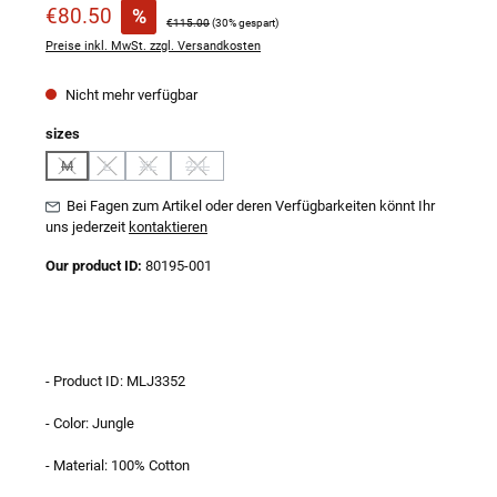
Verkaufspreis:
€80.50
%
Regulärer Preis:
€115.00
(30% gespart)
Preise inkl. MwSt. zzgl. Versandkosten
Nicht mehr verfügbar
auswählen
sizes
M
L
XL
2XL
(Diese Option ist zurzeit nicht verfügbar.)
(Diese Option ist zurzeit nicht verfügbar.)
(Diese Option ist zurzeit nicht verfügbar.)
(Diese Option ist zurzeit nicht verfügbar.)
Bei Fagen zum Artikel oder deren Verfügbarkeiten könnt Ihr
uns jederzeit
kontaktieren
Our product ID:
80195-001
- Product ID: MLJ3352
- Color: Jungle
- Material: 100% Cotton