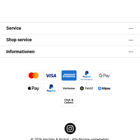
Service
Shop service
Informationen
Kredit- oder Debitkarte
Später Bezahlen
Google Pay
Apple Pay
PayPal
Vorkasse
TWINT
Alipay (Unzer payments)
Click & Collect
Instagram
© 2026 Hechler & Nickel - Alle Rechte vorbehalten.