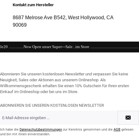
Kontakt zum Hersteller
8687 Melrose Ave B542, West Hollywood, CA
90069
Super---Sale...im Store ....................................................................................................
Abonnieren Sie unseren kostenlosen Newsletter und verpassen Sie keine
Neuigkeit, Sales oder Aktionen aus unserem Onlineshop. Als
Willkommensgeschenk erhalten Sie einen 10% Gutschein für Ihren ersten
Einkauf im Onlineshop oder bei uns im Store.
ABONNIEREN SIE UNSEREN KOSTENLOSEN NEWSLETTER
E-
Mail-
Adresse
*
Ich habe die
Datenschutzbestimmungen
zur Kenntnis genommen und die
AGB
gelesen
und bin mit ihnen einverstanden.