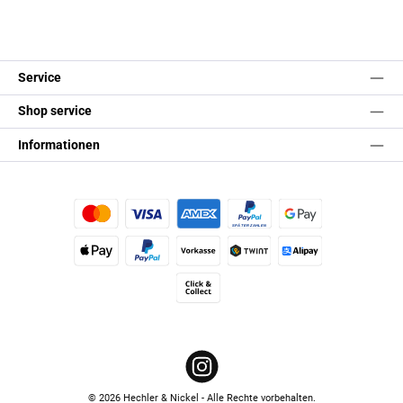
Service
Shop service
Informationen
Kredit- oder Debitkarte
Später Bezahlen
Google Pay
Apple Pay
PayPal
Vorkasse
TWINT
Alipay (Unzer payments)
Click & Collect
Instagram
© 2026 Hechler & Nickel - Alle Rechte vorbehalten.