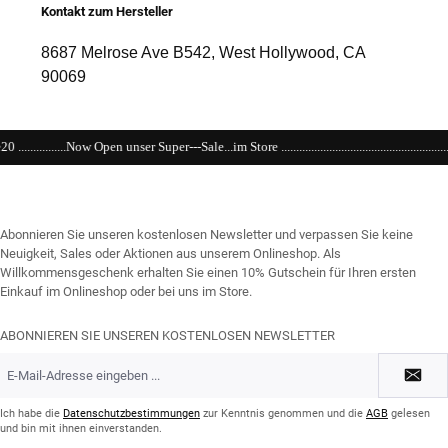
Kontakt zum Hersteller
8687 Melrose Ave B542, West Hollywood, CA
90069
uper---Sale...im Store ......................................................................................................
Abonnieren Sie unseren kostenlosen Newsletter und verpassen Sie keine
Neuigkeit, Sales oder Aktionen aus unserem Onlineshop. Als
Willkommensgeschenk erhalten Sie einen 10% Gutschein für Ihren ersten
Einkauf im Onlineshop oder bei uns im Store.
ABONNIEREN SIE UNSEREN KOSTENLOSEN NEWSLETTER
E-
Mail-
Adresse
*
Ich habe die
Datenschutzbestimmungen
zur Kenntnis genommen und die
AGB
gelesen
und bin mit ihnen einverstanden.