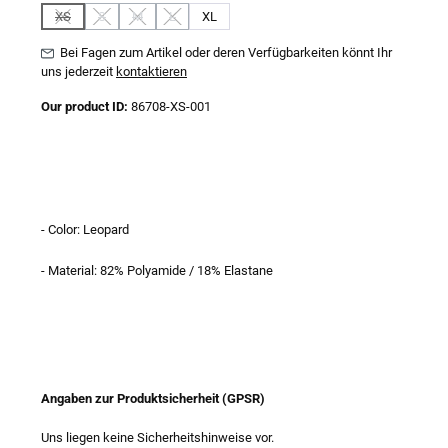
XS
S
M
L
XL
(Diese Option ist zurzeit nicht verfügbar.)
(Diese Option ist zurzeit nicht verfügbar.)
(Diese Option ist zurzeit nicht verfügbar.)
(Diese Option ist zurzeit nicht verfügbar.)
Bei Fagen zum Artikel oder deren Verfügbarkeiten könnt Ihr
uns jederzeit
kontaktieren
Our product ID:
86708-XS-001
- Color: Leopard
- Material: 82% Polyamide / 18% Elastane
Angaben zur Produktsicherheit (GPSR)
Uns liegen keine Sicherheitshinweise vor.