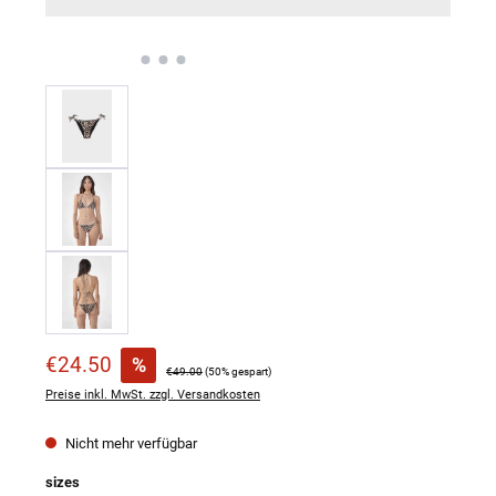
Verkaufspreis:
€24.50
%
Regulärer Preis:
€49.00
(50% gespart)
Preise inkl. MwSt. zzgl. Versandkosten
Nicht mehr verfügbar
auswählen
sizes