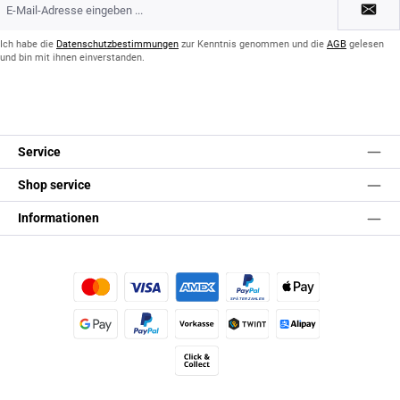
Mail-
Adresse
*
Ich habe die
Datenschutzbestimmungen
zur Kenntnis genommen und die
AGB
gelesen
und bin mit ihnen einverstanden.
Service
Shop service
Informationen
Kredit- oder Debitkarte
Später Bezahlen
Apple Pay
Google Pay
PayPal
Vorkasse
TWINT
Alipay (Unzer payments)
Click & Collect