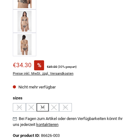
Verkaufspreis:
€34.30
%
Regulärer Preis:
€49.00
(30% gespart)
Preise inkl. MwSt. zzgl. Versandkosten
Nicht mehr verfügbar
auswählen
sizes
XS
S
M
L
XL
(Diese Option ist zurzeit nicht verfügbar.)
(Diese Option ist zurzeit nicht verfügbar.)
(Diese Option ist zurzeit nicht verfügbar.)
(Diese Option ist zurzeit nicht verfügbar.)
(Diese Option ist zurzeit nicht verfügbar.)
Bei Fagen zum Artikel oder deren Verfügbarkeiten könnt Ihr
uns jederzeit
kontaktieren
Our product ID:
86626-003