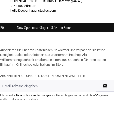
COPENHAGEN STUDIOS GmbH, Hafenweg 46-48,
D-48155 Münster
hello@copenhagenstudios.com
Super---Sale...im Store ....................................................................................................
Abonnieren Sie unseren kostenlosen Newsletter und verpassen Sie keine
Neuigkeit, Sales oder Aktionen aus unserem Onlineshop. Als
Willkommensgeschenk erhalten Sie einen 10% Gutschein für Ihren ersten
Einkauf im Onlineshop oder bei uns im Store.
ABONNIEREN SIE UNSEREN KOSTENLOSEN NEWSLETTER
E-
Mail-
Adresse
*
Ich habe die
Datenschutzbestimmungen
zur Kenntnis genommen und die
AGB
gelesen
und bin mit ihnen einverstanden.