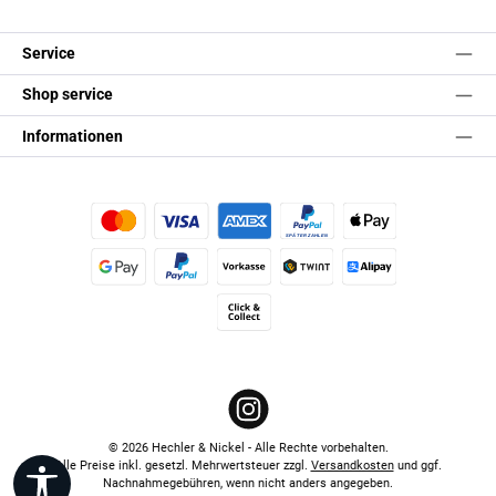
Service
Shop service
Informationen
Kredit- oder Debitkarte
Später Bezahlen
Apple Pay
Google Pay
PayPal
Vorkasse
TWINT
Alipay (Unzer payments)
Click & Collect
Instagram
© 2026 Hechler & Nickel - Alle Rechte vorbehalten.
Alle Preise inkl. gesetzl. Mehrwertsteuer zzgl.
Versandkosten
und ggf.
Werkzeugleiste anzeigen
Nachnahmegebühren, wenn nicht anders angegeben.