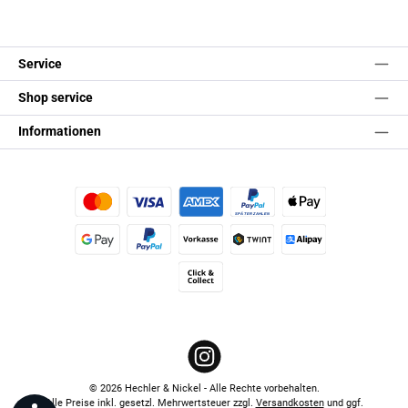
Service
Shop service
Informationen
Kredit- oder Debitkarte
Später Bezahlen
Apple Pay
Google Pay
PayPal
Vorkasse
TWINT
Alipay (Unzer payments)
Click & Collect
Instagram
© 2026 Hechler & Nickel - Alle Rechte vorbehalten.
Alle Preise inkl. gesetzl. Mehrwertsteuer zzgl.
Versandkosten
und ggf.