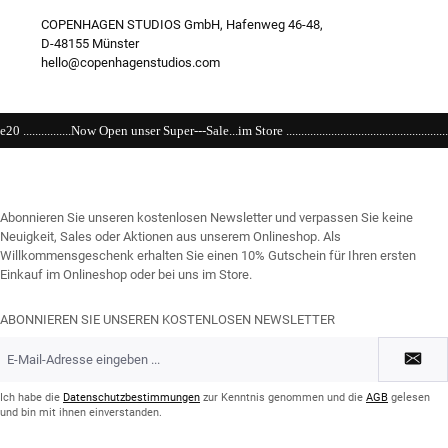
COPENHAGEN STUDIOS GmbH, Hafenweg 46-48,
D-48155 Münster
hello@copenhagenstudios.com
er Super---Sale...im Store ..................................................................................................
Abonnieren Sie unseren kostenlosen Newsletter und verpassen Sie keine
Neuigkeit, Sales oder Aktionen aus unserem Onlineshop. Als
Willkommensgeschenk erhalten Sie einen 10% Gutschein für Ihren ersten
Einkauf im Onlineshop oder bei uns im Store.
ABONNIEREN SIE UNSEREN KOSTENLOSEN NEWSLETTER
E-
Mail-
Adresse
*
Ich habe die
Datenschutzbestimmungen
zur Kenntnis genommen und die
AGB
gelesen
und bin mit ihnen einverstanden.