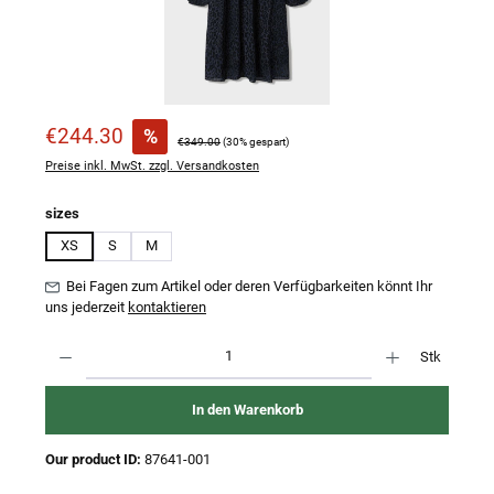
Verkaufspreis:
€244.30
%
Regulärer Preis:
€349.00
(30% gespart)
Preise inkl. MwSt. zzgl. Versandkosten
auswählen
sizes
XS
S
M
Bei Fagen zum Artikel oder deren Verfügbarkeiten könnt Ihr
uns jederzeit
kontaktieren
Produkt Anzahl: Gib den gewünschten Wert ein oder benutze die Schaltflächen um 
Stk
In den Warenkorb
Our product ID:
87641-001