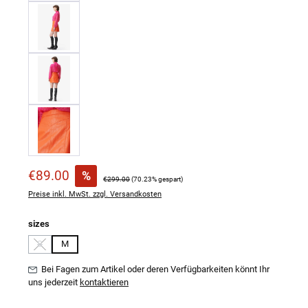
Verkaufspreis:
€89.00
%
Regulärer Preis:
€299.00
(70.23% gespart)
Preise inkl. MwSt. zzgl. Versandkosten
auswählen
sizes
S
M
(Diese Option ist zurzeit nicht verfügbar.)
Bei Fagen zum Artikel oder deren Verfügbarkeiten könnt Ihr
uns jederzeit
kontaktieren
Produkt Anzahl: Gib den gewünschten Wert ein oder benutze die Schaltflächen um 