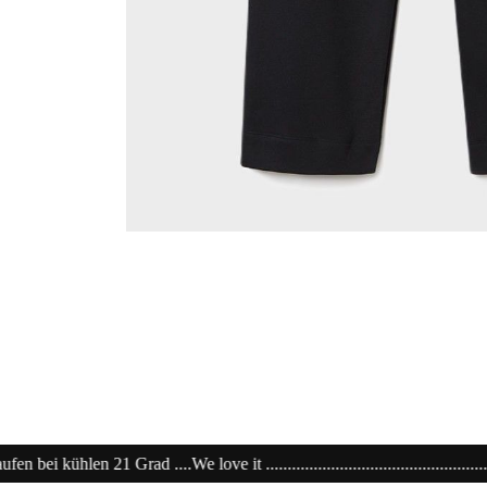
..................................................................20% extra auf Sale .........Code