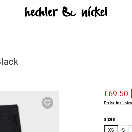
lack
Verkaufspreis
€69.50
Preise inkl. Mw
auswäh
sizes
XS
S