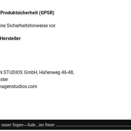
Produktsicherheit (GPSR)
ine Sicherheitshinweise vor.
Hersteller
 STUDIOS GmbH, Hafenweg 46-48,
ster
hagenstudios.com
.................................................................................................