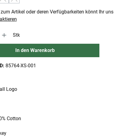
(Diese Option ist zurzeit nicht verfügbar.)
(Diese Option ist zurzeit nicht verfügbar.)
zum Artikel oder deren Verfügbarkeiten könnt Ihr uns
aktieren
 Gib den gewünschten Wert ein oder benutze die Schaltflächen um die An
Stk
In den Warenkorb
ID:
85764-XS-001
all Logo
00% Cotton
key