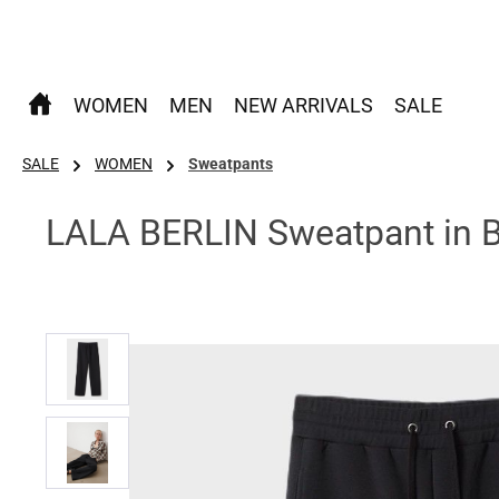
 Hauptinhalt springen
Zur Suche springen
Zur Hauptnavigation springen
WOMEN
MEN
NEW ARRIVALS
SALE
SALE
WOMEN
Sweatpants
LALA BERLIN Sweatpant in B
Bildergalerie überspringen