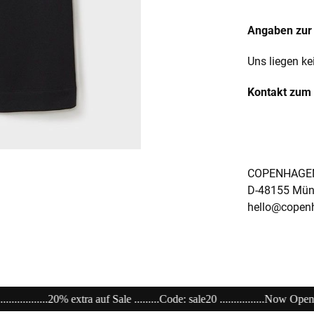
Angaben zur 
Uns liegen ke
Kontakt zum 
COPENHAGEN
D-48155 Mün
hello@copen
: sale20 ................Now Open unser Super---Sale...im Store .................................