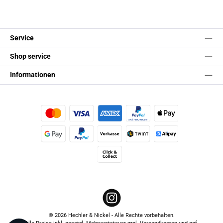
Service
Shop service
Informationen
Kredit- oder Debitkarte
Später Bezahlen
Apple Pay
Google Pay
PayPal
Vorkasse
TWINT
Alipay (Unzer payments)
Click & Collect
Instagram
© 2026 Hechler & Nickel - Alle Rechte vorbehalten.