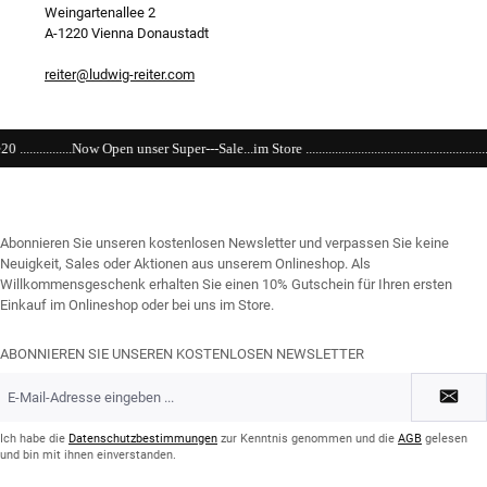
Weingartenallee 2
A-1220 Vienna Donaustadt
reiter@ludwig-reiter.com
er---Sale...im Store .......................................................................................................
Abonnieren Sie unseren kostenlosen Newsletter und verpassen Sie keine
Neuigkeit, Sales oder Aktionen aus unserem Onlineshop. Als
Willkommensgeschenk erhalten Sie einen 10% Gutschein für Ihren ersten
Einkauf im Onlineshop oder bei uns im Store.
ABONNIEREN SIE UNSEREN KOSTENLOSEN NEWSLETTER
E-
Mail-
Adresse
*
Ich habe die
Datenschutzbestimmungen
zur Kenntnis genommen und die
AGB
gelesen
und bin mit ihnen einverstanden.