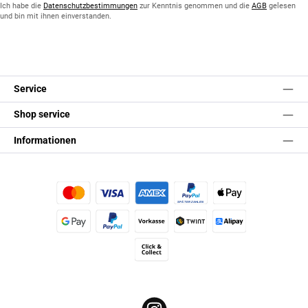
*
Ich habe die
Datenschutzbestimmungen
zur Kenntnis genommen und die
AGB
gelesen
und bin mit ihnen einverstanden.
Service
Shop service
Informationen
Kredit- oder Debitkarte
Später Bezahlen
Apple Pay
Google Pay
PayPal
Vorkasse
TWINT
Alipay (Unzer payments)
Click & Collect