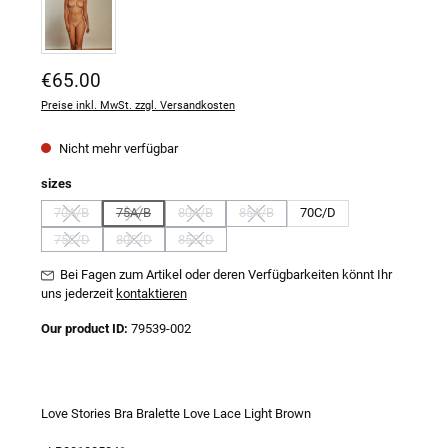
Regulärer Preis:
€65.00
Preise inkl. MwSt. zzgl. Versandkosten
Nicht mehr verfügbar
auswählen
sizes
70A/B
75A/B
80A/B
85A/B
70C/D
(Diese Option ist zurzeit nicht verfügbar.)
(Diese Option ist zurzeit nicht verfügbar.)
(Diese Option ist zurzeit nicht verfügbar.)
(Diese Option ist zurzeit nicht verfügba
75C/D
80C/D
85C/D
(Diese Option ist zurzeit nicht verfügbar.)
(Diese Option ist zurzeit nicht verfügbar.)
(Diese Option ist zurzeit nicht verfügbar.)
Bei Fagen zum Artikel oder deren Verfügbarkeiten könnt Ihr
uns jederzeit
kontaktieren
Our product ID:
79539-002
Love Stories Bra Bralette Love Lace Light Brown