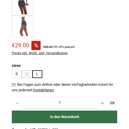
Verkaufspreis:
€29.00
%
Regulärer Preis:
€65.00
(55.38% gespart)
Preise inkl. MwSt. zzgl. Versandkosten
auswählen
sizes
S
M
L
(Diese Option ist zurzeit nicht verfügbar.)
Bei Fagen zum Artikel oder deren Verfügbarkeiten könnt Ihr
uns jederzeit
kontaktieren
Produkt Anzahl: Gib den gewünschten Wert ein oder benutze die Schaltflächen um 
Stk
In den Warenkorb