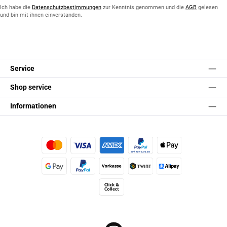
*
Ich habe die
Datenschutzbestimmungen
zur Kenntnis genommen und die
AGB
gelesen
und bin mit ihnen einverstanden.
Service
Shop service
Informationen
Kredit- oder Debitkarte
Später Bezahlen
Apple Pay
Google Pay
PayPal
Vorkasse
TWINT
Alipay (Unzer payments)
Click & Collect