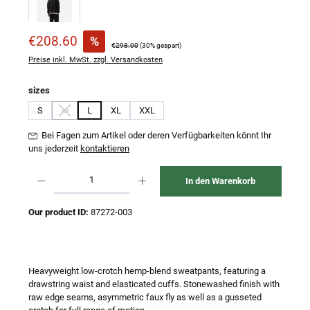
Verkaufspreis:
€208.60
%
Regulärer Preis:
€298.00
(30% gespart)
Preise inkl. MwSt. zzgl. Versandkosten
auswählen
sizes
S
M
L
XL
XXL
(Diese Option ist zurzeit nicht verfügbar.)
Bei Fagen zum Artikel oder deren Verfügbarkeiten könnt Ihr
uns jederzeit
kontaktieren
Produkt Anzahl: Gib den gewünschten Wert ein oder benutze die Schaltflächen um 
In den Warenkorb
Our product ID:
87272-003
Heavyweight low-crotch hemp-blend sweatpants, featuring a
drawstring waist and elasticated cuffs. Stonewashed finish with
raw edge seams, asymmetric faux fly as well as a gusseted