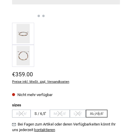
Regulärer Preis:
€359.00
Preise inkl. MwSt. zzgl. Versandkosten
Nicht mehr verfügbar
auswählen
sizes
XS / 6''
S / 6,5''
M / 7,5''
L / 8''
XL / 8,5''
(Diese Option ist zurzeit nicht verfügbar.)
(Diese Option ist zurzeit nicht verfügbar.)
(Diese Option ist zurzeit nicht verfügb
(Diese Option ist zurzeit
Bei Fagen zum Artikel oder deren Verfügbarkeiten könnt Ihr
uns jederzeit
kontaktieren