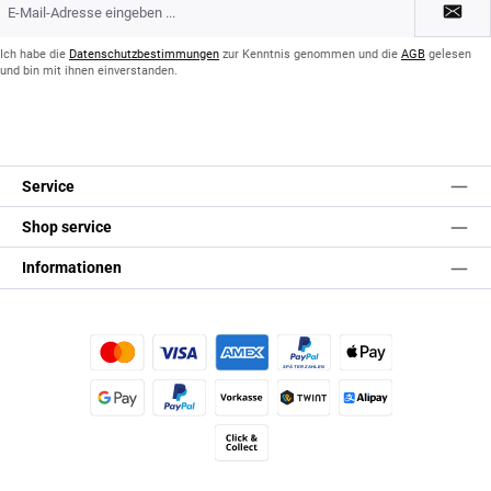
Mail-
Adresse
*
Ich habe die
Datenschutzbestimmungen
zur Kenntnis genommen und die
AGB
gelesen
und bin mit ihnen einverstanden.
Service
Shop service
Informationen
Kredit- oder Debitkarte
Später Bezahlen
Apple Pay
Google Pay
PayPal
Vorkasse
TWINT
Alipay (Unzer payments)
Click & Collect