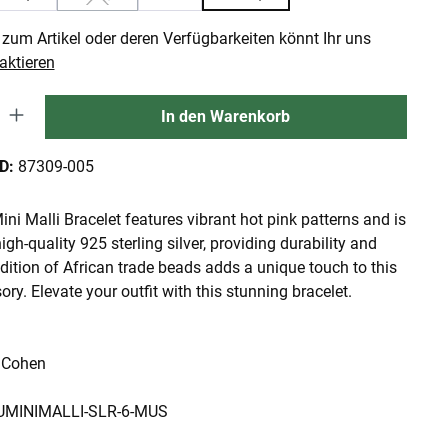
ion ist zurzeit nicht verfügbar.)
(Diese Option ist zurzeit nicht verfügbar.)
zum Artikel oder deren Verfügbarkeiten könnt Ihr uns
aktieren
 Gib den gewünschten Wert ein oder benutze die Schaltflächen um die An
In den Warenkorb
ID:
87309-005
ini Malli Bracelet features vibrant hot pink patterns and is
igh-quality 925 sterling silver, providing durability and
dition of African trade beads adds a unique touch to this
ry. Elevate your outfit with this stunning bracelet.
 Cohen
: UMINIMALLI-SLR-6-MUS