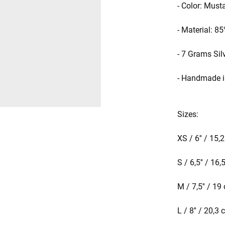
- Color: Must
- Material: 8
- 7 Grams Sil
- Handmade i
Sizes:
XS / 6'' / 15
S / 6,5'' / 16
M / 7,5'' / 19
L / 8'' / 20,3