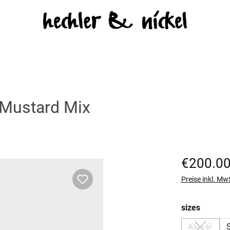
 Mustard Mix
Regulärer Prei
€200.0
Preise inkl. Mw
auswäh
sizes
XS / 6''
S