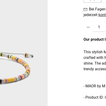
(Diese Opt
Bei Fagen 
jederzeit
kont
Produkt Anzahl:
Our product 
This stylish M
crafted with h
shine. The ad
trendy accesso
- MAOR by M
- Product ID