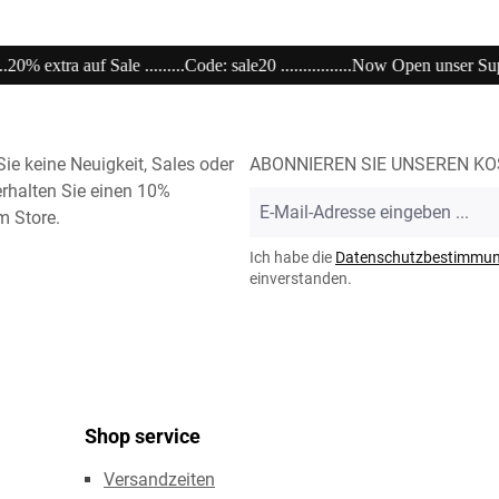
0 ................Now Open unser Super---Sale...im Store ........................................
ie keine Neuigkeit, Sales oder
ABONNIEREN SIE UNSEREN K
rhalten Sie einen 10%
E-
m Store.
Mail-
Adresse
Ich habe die
Datenschutzbestimmu
*
einverstanden.
Shop service
Versandzeiten