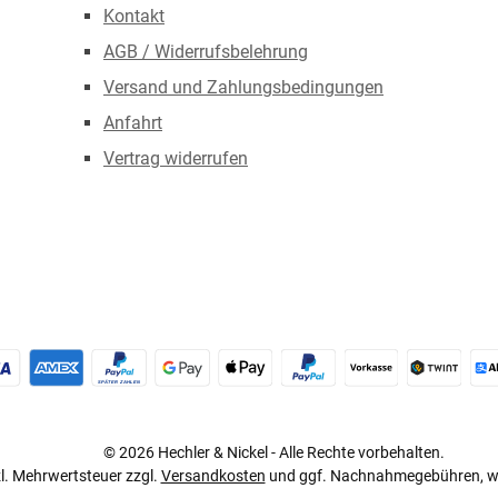
Kontakt
AGB / Widerrufsbelehrung
Versand und Zahlungsbedingungen
Anfahrt
Vertrag widerrufen
redit- oder Debitkarte
Später Bezahlen
Google Pay
Apple Pay
PayPal
Vorkasse
TWINT
© 2026 Hechler & Nickel - Alle Rechte vorbehalten.
tzl. Mehrwertsteuer zzgl.
Versandkosten
und ggf. Nachnahmegebühren, we