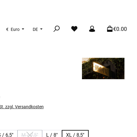
€0.00
€
Euro
DE
s:
0
St. zzgl. Versandkosten
len
 / 6,5''
M / 7,5''
L / 8''
XL / 8,5''