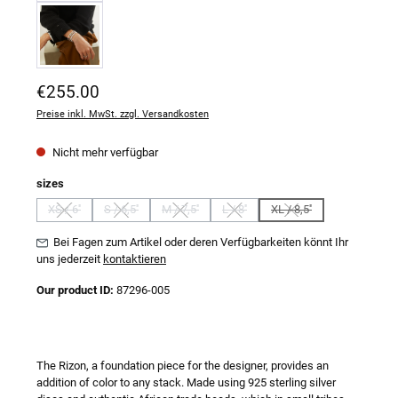
Regulärer Preis:
€255.00
Preise inkl. MwSt. zzgl. Versandkosten
Nicht mehr verfügbar
auswählen
sizes
XS / 6''
S / 6,5''
M / 7,5''
L / 8''
XL / 8,5''
(Diese Option ist zurzeit nicht verfügbar.)
(Diese Option ist zurzeit nicht verfügbar.)
(Diese Option ist zurzeit nicht verfügbar.)
(Diese Option ist zurzeit nicht verfügb
(Diese Option ist zurzeit
Bei Fagen zum Artikel oder deren Verfügbarkeiten könnt Ihr
uns jederzeit
kontaktieren
Our product ID:
87296-005
The Rizon, a foundation piece for the designer, provides an
addition of color to any stack. Made using 925 sterling silver