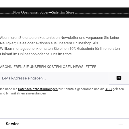
-Sale...im Store ...........................................................................................................
Abonnieren Sie unseren kostenlosen Newsletter und verpassen Sie keine
Neuigkeit, Sales oder Aktionen aus unserem Onlineshop. Als
Willkommensgeschenk erhalten Sie einen 10% Gutschein für Ihren ersten
Einkauf im Onlineshop oder bei uns im Store.
ABONNIEREN SIE UNSEREN KOSTENLOSEN NEWSLETTER
E-
Mail-
Adresse
*
Ich habe die
Datenschutzbestimmungen
zur Kenntnis genommen und die
AGB
gelesen
und bin mit ihnen einverstanden.
Service