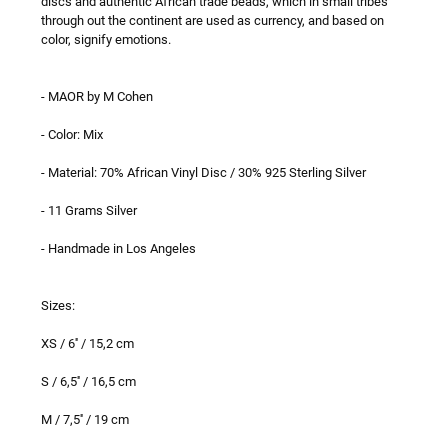
discs and authentic African trade beads, which in small tribes
through out the continent are used as currency, and based on
color, signify emotions.
- MAOR by M Cohen
- Color: Mix
- Material: 70% African Vinyl Disc / 30% 925 Sterling Silver
- 11 Grams Silver
- Handmade in Los Angeles
Sizes:
XS / 6'' / 15,2 cm
S / 6,5'' / 16,5 cm
M / 7,5'' / 19 cm