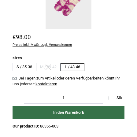
Regulärer Preis:
€98.00
Preise inkl. MwSt. zzgl. Versandkosten
auswählen
sizes
S / 35-38
M / 39-42
L / 43-46
(Diese Option ist zurzeit nicht verfügbar.)
Bei Fagen zum Artikel oder deren Verfügbarkeiten könnt Ihr
uns jederzeit
kontaktieren
Produkt Anzahl: Gib den gewünschten Wert ein oder benutze die Schaltflächen um 
Stk
In den Warenkorb
Our product ID:
86356-003