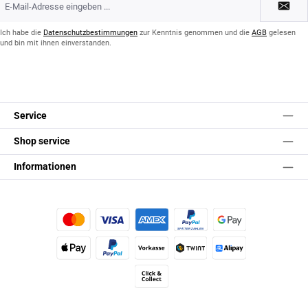
Mail-
Adresse
*
Ich habe die
Datenschutzbestimmungen
zur Kenntnis genommen und die
AGB
gelesen
und bin mit ihnen einverstanden.
Service
Shop service
Informationen
Kredit- oder Debitkarte
Später Bezahlen
Google Pay
Apple Pay
PayPal
Vorkasse
TWINT
Alipay (Unzer payments)
Click & Collect