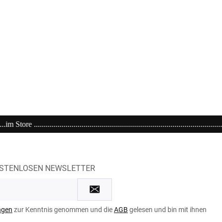
.......................................................Einkaufen bei kühlen 21 Grad ....We love it
OSTENLOSEN NEWSLETTER
ngen
zur Kenntnis genommen und die
AGB
gelesen und bin mit ihnen