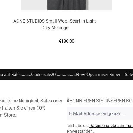
ACNE STUDIOS Small Wool Scarf in Light
Grey Melange
Regulärer Preis:
€180.00
.im Store .......................................................................................
ie keine Neuigkeit, Sales oder
ABONNIEREN SIE UNSEREN K
rhalten Sie einen 10%
E-
m Store.
Mail-
Adresse
Ich habe die
Datenschutzbestimmu
*
einverstanden.