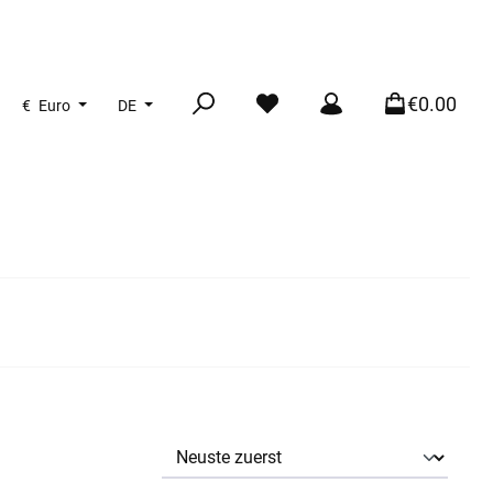
€0.00
€
Euro
DE