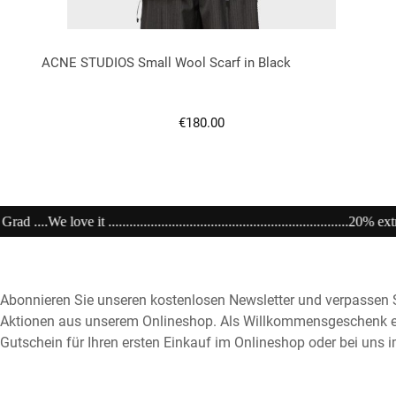
ACNE STUDIOS Small Wool Scarf in Black
Regulärer Preis:
€180.00
...........20% extra auf Sale .........Code: sale20 ................Now Open unser Super---Sale..
Abonnieren Sie unseren kostenlosen Newsletter und verpassen S
Aktionen aus unserem Onlineshop. Als Willkommensgeschenk e
Gutschein für Ihren ersten Einkauf im Onlineshop oder bei uns i