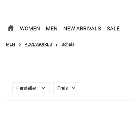
 Hauptinhalt springen
Zur Suche springen
Zur Hauptnavigation springen
WOMEN
MEN
NEW ARRIVALS
SALE
MEN
ACCESSOIRES
Schals
Hersteller
Preis