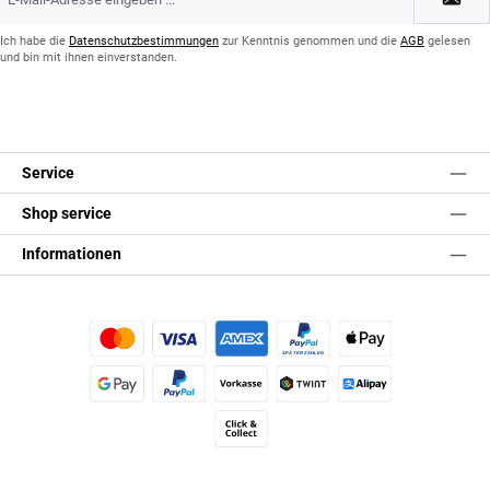
Mail-
Adresse
*
Ich habe die
Datenschutzbestimmungen
zur Kenntnis genommen und die
AGB
gelesen
und bin mit ihnen einverstanden.
Service
Shop service
Informationen
Kredit- oder Debitkarte
Später Bezahlen
Apple Pay
Google Pay
PayPal
Vorkasse
TWINT
Alipay (Unzer payments)
Click & Collect