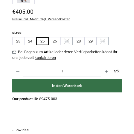
Regulärer Preis:
€405.00
Preise inkl. MwSt. zzgl. Versandkosten
auswählen
sizes
23
24
25
26
27
28
29
30
(Diese Option ist zurzeit nicht verfügbar.)
(Diese Option ist zurz
Bei Fagen zum Artikel oder deren Verfügbarkeiten könnt Ihr
uns jederzeit
kontaktieren
Produkt Anzahl: Gib den gewünschten Wert ein oder benutze die Schaltflächen um 
Stk
In den Warenkorb
Our product ID:
89475-003
- Low rise