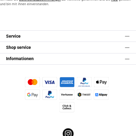
und bin mit ihnen einverstanden.
Service
Shop service
Informationen
Kredit- oder Debitkarte
Später Bezahlen
Apple Pay
Google Pay
PayPal
Vorkasse
TWINT
Alipay (Unzer payments)
Click & Collect
Instagram