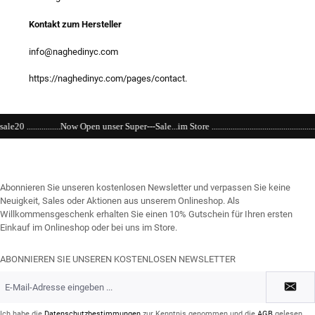
Kontakt zum Hersteller
info@naghedinyc.com
https://naghedinyc.com/pages/contact.
er Super---Sale...im Store ..................................................................................................
Abonnieren Sie unseren kostenlosen Newsletter und verpassen Sie keine
Neuigkeit, Sales oder Aktionen aus unserem Onlineshop. Als
Willkommensgeschenk erhalten Sie einen 10% Gutschein für Ihren ersten
Einkauf im Onlineshop oder bei uns im Store.
ABONNIEREN SIE UNSEREN KOSTENLOSEN NEWSLETTER
E-
Mail-
Adresse
*
Ich habe die
Datenschutzbestimmungen
zur Kenntnis genommen und die
AGB
gelesen