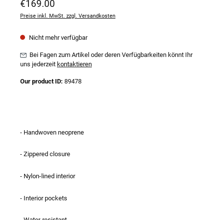
Regulärer Preis:
€169.00
Preise inkl. MwSt. zzgl. Versandkosten
Nicht mehr verfügbar
Bei Fagen zum Artikel oder deren Verfügbarkeiten könnt Ihr
uns jederzeit
kontaktieren
Our product ID:
89478
- Handwoven neoprene
- Zippered closure
- Nylon-lined interior
- Interior pockets
- Water-resistant