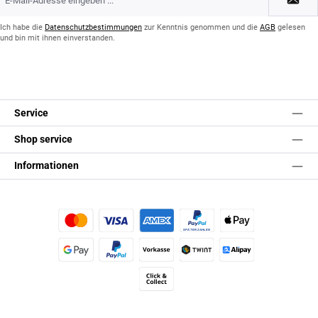
Mail-
Adresse
*
Ich habe die
Datenschutzbestimmungen
zur Kenntnis genommen und die
AGB
gelesen
und bin mit ihnen einverstanden.
Service
Shop service
Informationen
Kredit- oder Debitkarte
Später Bezahlen
Apple Pay
Google Pay
PayPal
Vorkasse
TWINT
Alipay (Unzer payments)
Click & Collect