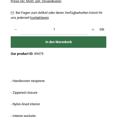
Preise inkl. MwSt. zzgl. Versandkosten
Bei Fagen zum Artikel oder deren Verfügbarkeiten könnt Ihr
uns jederzeit
kontaktieren
Produkt Anzahl: Gib den gewünschten Wert ein oder benutze die Schaltflächen um 
Stk
In den Warenkorb
Our product ID:
89479
- Handwoven neoprene
- Zippered closure
- Nylon-lined interior
- Interior pockets