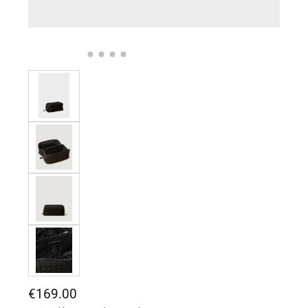
Regulärer Preis:
€169.00